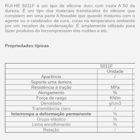
RUI-HE 5011F é um tipo de silicone duro com costa A 50 da
dureza. É um tipo dos materiais translúcidos do silicone que
consistem em uma parte A flowable que quando misturou com o
agente ou o catalizador de cura, curas na temperatura ambiente
por um recation da condensação. É amplamente utilizado para
fazer produtos do forcompression dos moldes e etc.
Propriedades típicas
5011F
Unidade
Aparência
/
Suporte uma dureza
Resistência à tração
MPa
Alongamento
%
Força de rasgo
KN/m
Densidade
g/cm3
Transmitância claro
/
Interrompa a deformação permanente
%
Grupo elástico
%
Linha encolhimento
%
Relação
/