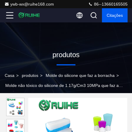
ywb-wx@ruihe168.com
86--13660165505
Citações
produtos
Casa
>
produtos
>
Molde do silicone que faz a borracha
>
Molde não tóxico do silicone de 1.17g/Cm3 10MPa que faz a
borracha