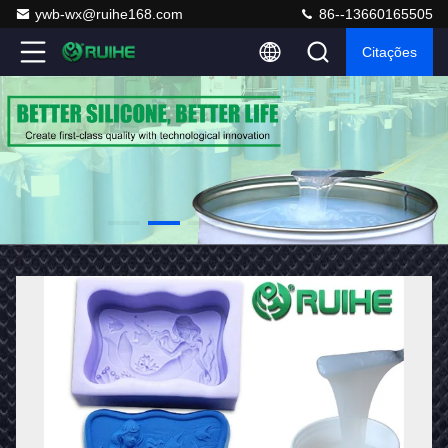
ywb-wx@ruihe168.com
86--13660165505
Citações