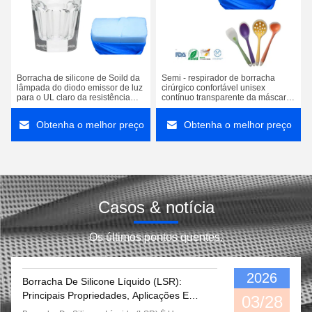
Borracha de silicone de Soild da
Semi - respirador de borracha
lâmpada do diodo emissor de luz
cirúrgico confortável unisex
para o UL claro da resistência
contínuo transparente da máscara
ácida do molde
protetora de borracha de silicone
Obtenha o melhor preço
Obtenha o melhor preço
Casos & notícia
Os últimos pontos quentes.
2026
Borracha De Silicone Líquido (LSR):
Principais Propriedades, Aplicações E
03/28
Vantagens De Fabricação