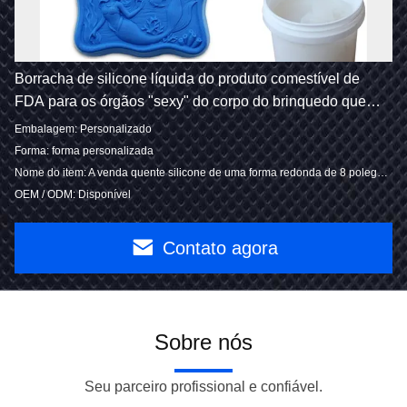
Borracha de silicone líquida do produto comestível de
FDA para os órgãos "sexy" do corpo do brinquedo que
resistem à resistência
Embalagem: Personalizado
Forma: forma personalizada
Nome do item: A venda quente silicone de uma forma redonda de 8 polegadas coze o molde
OEM / ODM: Disponível
Contato agora
Sobre nós
Seu parceiro profissional e confiável.