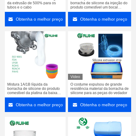
da extrusão de 500% para os
borracha de silicone da injeção do
tubos e o cabo
produto comestível um bocal
transparente alto do alimentador
do bebê
Obtenha o melhor preço
Obtenha o melhor preço
Video
Mistura 1A/1B líquida da
O costume expulsou de grande
borracha de silicone do produto
resistência material da borracha de
comestível da platina da baixa
silicone para as peças do vedador
viscosidade pelo volume
Obtenha o melhor preço
Obtenha o melhor preço