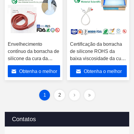
Envelhecimento
Certificação da borracha
contínuo da borracha de
de silicone ROHS da
silicone da cura da
baixa viscosidade da cura
platina anti para o
de Platium para
Obtenha o melhor
Obtenha o melhor
Potting eletrônico
envoltórios de alimento
preço
preço
1
2
Contatos