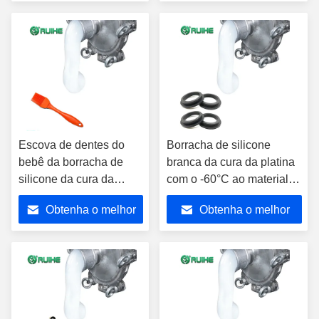
preço
preço
Escova de dentes do
Borracha de silicone
bebê da borracha de
branca da cura da platina
silicone da cura da
com o -60°C ao material
platina da absorção da
da temperatura LSR de
Obtenha o melhor
Obtenha o melhor
baixa viscosidade
+200°C
preço
preço