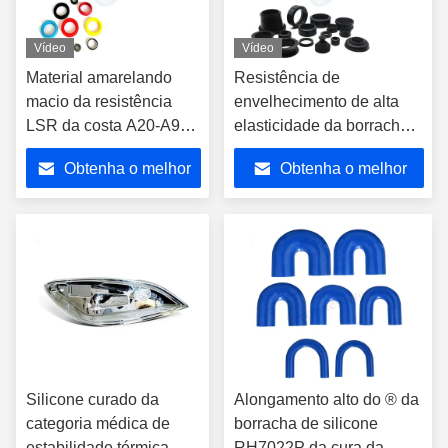
Vídeo
Vídeo
Material amarelando
Resistência de
macio da resistência
envelhecimento de alta
LSR da costa A20-A90
elasticidade da borracha
da borracha de silicone
de silicone da cura da
Obtenha o melhor
Obtenha o melhor
da cura da platina
platina da força com
material da baixa
preço
preço
viscosidade LSR
Silicone curado da
Alongamento alto do ® da
categoria médica de
borracha de silicone
estabilidade térmica
RH7022P da cura da