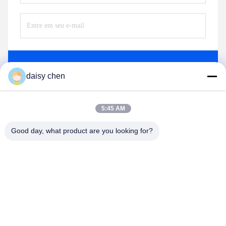
Envie
daisy chen
5:45 AM
Good day, what product are you looking for?
Guangzhou Ruihe New Material Technology
Co., Ltd
ywb-wx@ruihe168.com
86--13660165505
Avenida de No.117 Fengshen, rua de Xiuquan, distrito de