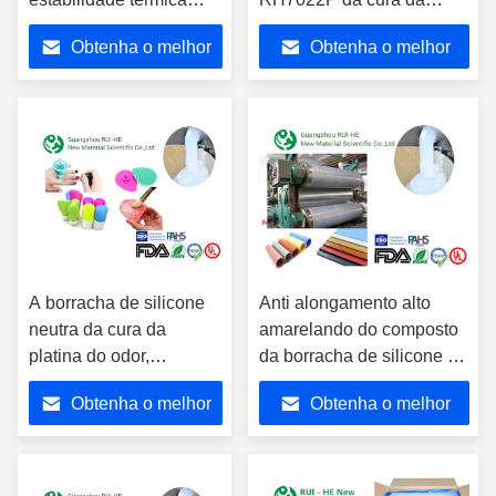
platina alta para o
platina do vidro de vinho
Obtenha o melhor
Obtenha o melhor
Kitchenware
preço
preço
A borracha de silicone
Anti alongamento alto
neutra da cura da
amarelando do composto
platina do odor,
da borracha de silicone da
comendo utiliza
cura da platina
Obtenha o melhor
Obtenha o melhor
ferramentas a borracha
de silicone não tóxica
preço
preço