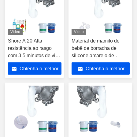
Vídeo
Vídeo
Shore A 20 Alta
Material de mamilo de
resistência ao rasgo
bebê de borracha de
com 3-5 minutos de vida
silicone amarelo de
útil do pote borracha de
envelhecimento
Obtenha o melhor
Obtenha o melhor
silicone líquido
personalizado de curagem
rápida
preço
preço