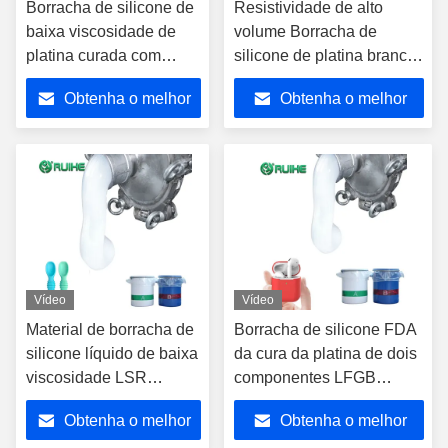
Borracha de silicone de
Resistividade de alto
baixa viscosidade de
volume Borracha de
platina curada com
silicone de platina branca
baixa absorção de água
curada Trabalhando 15-20
Obtenha o melhor
Obtenha o melhor
minutos -60°C a +200°C
preço
preço
Vídeo
Vídeo
Material de borracha de
Borracha de silicone FDA
silicone líquido de baixa
da cura da platina de dois
viscosidade LSR
componentes LFGB
Resistividade de volume
ROHS PaHS
Obtenha o melhor
Obtenha o melhor
elevada