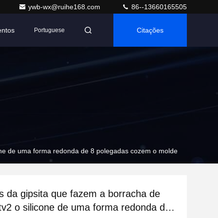
ywb-wx@ruihe168.com
86--13660165505
entos
Citações
Portuguese
icone de uma forma redonda de 8 polegadas cozem o molde
 da gipsita que fazem a borracha de
Rtv2 o silicone de uma forma redonda de