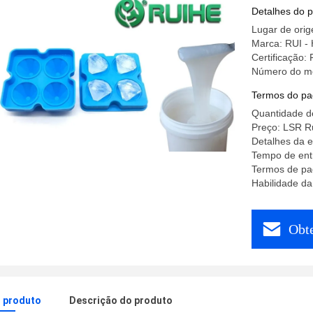
8 polega
Detalhes do 
Lugar de ori
Marca: RUI -
Certificaçã
Número do m
Termos do pa
Quantidade d
Preço: LSR Ru
Detalhes da 
Tempo de entr
Termos de pag
Habilidade 
Obt
o produto
Descrição do produto