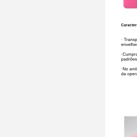
Caracter
· Trans
envelhe
·Cumpra
padrõe
·No amb
da oper