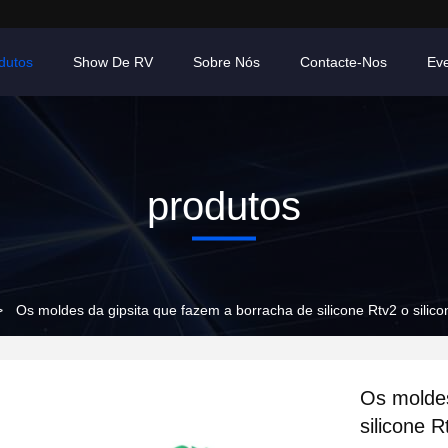
dutos
Show De RV
Sobre Nós
Contacte-Nos
Ev
produtos
>
Os moldes da gipsita que fazem a borracha de silicone Rtv2 o sil
Os moldes
silicone 