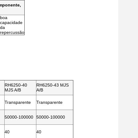
omponente,
boa
capacidade
da
repercussão
RH6250-40
RH6250-43 MJS
MJS A/B
A/B
Transparente
Transparente
50000-100000
50000-100000
40
40