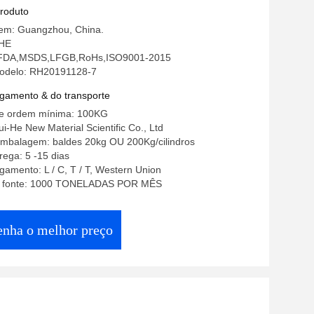
das cozem o molde
produto
gem: Guangzhou, China.
 HE
o: FDA,MSDS,LFGB,RoHs,ISO9001-2015
odelo: RH20191128-7
gamento & do transporte
e ordem mínima: 100KG
i-He New Material Scientific Co., Ltd
embalagem: baldes 20kg OU 200Kg/cilindros
ega: 5 -15 dias
amento: L / C, T / T, Western Union
da fonte: 1000 TONELADAS POR MÊS
enha o melhor preço