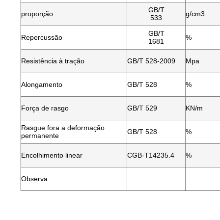
GB/T
proporção
g/cm3
533
GB/T
Repercussão
%
1681
Resistência à tração
GB/T 528-2009
Mpa
Alongamento
GB/T 528
%
Força de rasgo
GB/T 529
KN/m
Rasgue fora a deformação
GB/T 528
%
permanente
Encolhimento linear
CGB-T14235.4
%
Observa