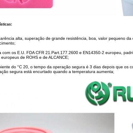
ísticas:
parência alta, superação de grande resistência, boa, valor pequeno da
cimento;
 com os E.U. FDA CFR 21.Part.177.2600 e EN14350-2 europeu, padrõe
s europeus de ROHS e de ALCANCE;
iente do °C 20, o tempo da operação segura é 3 dias depois que os c
ação segura está encurtado quando a temperatura aumenta;