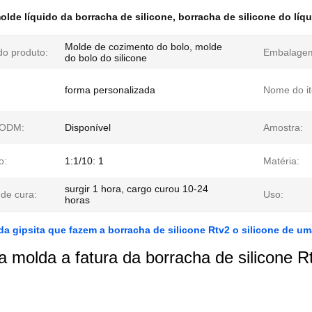
olde líquido da borracha de silicone
,
borracha de silicone do líqu
Molde de cozimento do bolo, molde
o produto:
Embalage
do bolo do silicone
forma personalizada
Nome do i
 ODM:
Disponível
Amostra:
o:
1:1/10: 1
Matéria:
surgir 1 hora, cargo curou 10-24
de cura:
Uso:
horas
a gipsita que fazem a borracha de silicone Rtv2 o silicone de 
ta molda a fatura da borracha de silicone R