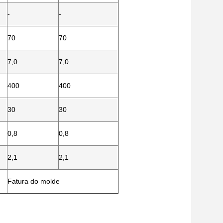
-
-
70
70
7,0
7,0
400
400
30
30
0,8
0,8
2,1
2,1
Fatura do molde