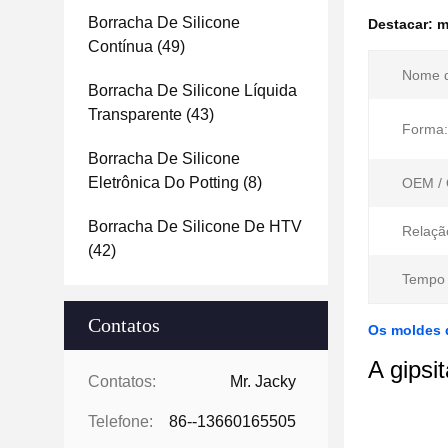
Borracha De Silicone
Destacar:
m
Contínua
(49)
Nome d
Borracha De Silicone Líquida
Transparente
(43)
Forma:
Borracha De Silicone
Eletrônica Do Potting
(8)
OEM /
Borracha De Silicone De HTV
Relaçã
(42)
Tempo 
Contatos
Os moldes d
A gipsi
Contatos:
Mr. Jacky
Telefone:
86--13660165505