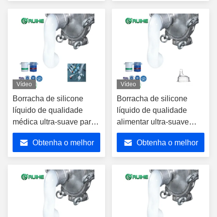
preço
preço
Vídeo
Vídeo
Borracha de silicone
Borracha de silicone
líquido de qualidade
líquido de qualidade
médica ultra-suave para
alimentar ultra-suave
componentes de saúde
para mamilos seguros e
Obtenha o melhor
Obtenha o melhor
seguros e precisos
duráveis para bebês
preço
preço