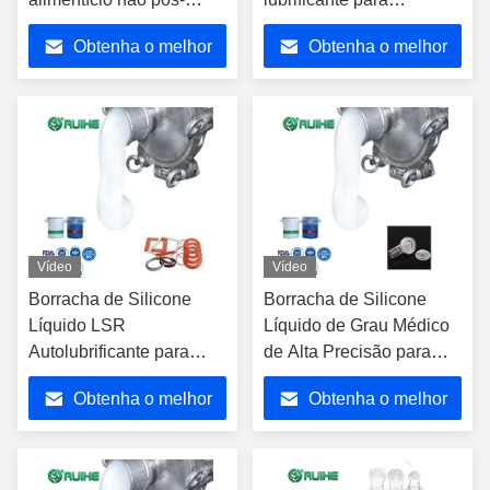
curada para produtos de
componentes de
Obtenha o melhor
Obtenha o melhor
bebê e peças em contato
vedações
com alimentos
preço
preço
Vídeo
Vídeo
Borracha de Silicone
Borracha de Silicone
Líquido LSR
Líquido de Grau Médico
Autolubrificante para
de Alta Precisão para
Peças de Vedação à
Válvulas de Silicone com
Obtenha o melhor
Obtenha o melhor
Prova d'Água
Excelente Desempenho
de Vedação
preço
preço