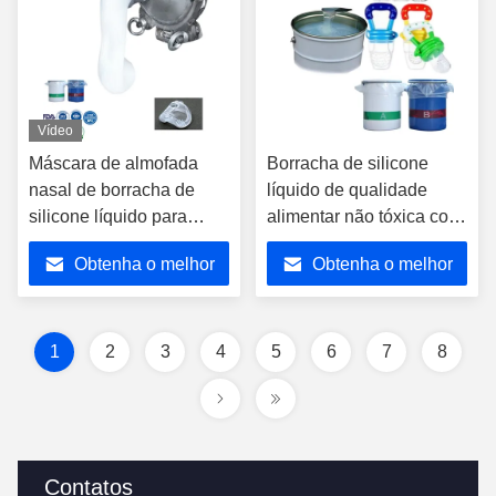
Vídeo
Máscara de almofada
Borracha de silicone
nasal de borracha de
líquido de qualidade
silicone líquido para
alimentar não tóxica com
oxigênio com conforto e
resistência a
Obtenha o melhor
Obtenha o melhor
estabilidade superiores
temperaturas de -40°C a
200°C e baixo COV <
preço
preço
0,5% para aplicações em
contacto com alimentos
1
2
3
4
5
6
7
8
Contatos