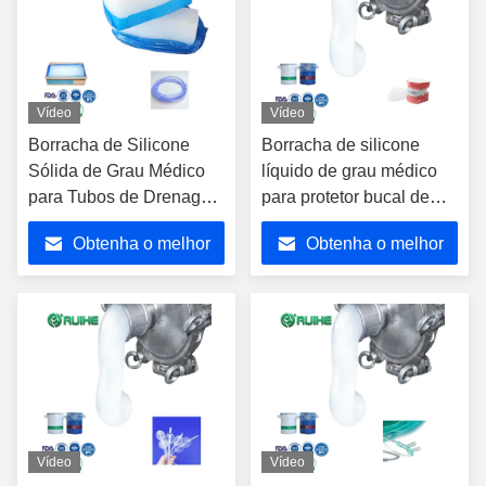
Vídeo
Vídeo
Borracha de Silicone
Borracha de silicone
Sólida de Grau Médico
líquido de grau médico
para Tubos de Drenagem
para protetor bucal de
Cruzada com Excelente
silicone líquido
Obtenha o melhor
Obtenha o melhor
Desempenho de
Extrusão
preço
preço
Vídeo
Vídeo