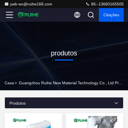
ywb-wx@ruihe168.com
86--13660165505
Citações
produtos
Casa
>
Guangzhou Ruihe New Material Technology Co., Ltd Produtos Em Linha
Produtos