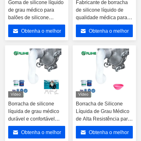
Goma de silicone líquido
Fabricante de borracha
de grau médico para
de silicone líquido de
balões de silicone
qualidade médica para
médicos personalizados
tubos nasais de oxigénio
Obtenha o melhor
Obtenha o melhor
com elevada
biocompatibilidade
preço
preço
Vídeo
Vídeo
Borracha de silicone
Borracha de Silicone
líquida de grau médico
Líquida de Grau Médico
durável e confortável
de Alta Resistência para
para mergulho
Copos e Discos
Obtenha o melhor
Obtenha o melhor
Menstruais