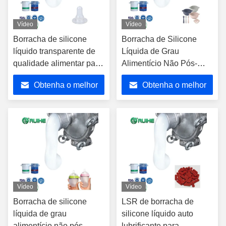
Vídeo
Vídeo
Borracha de silicone
Borracha de Silicone
líquido transparente de
Líquida de Grau
qualidade alimentar para
Alimentício Não Pós-
mamilos de bebê
Curada para Produtos de
Obtenha o melhor
Obtenha o melhor
Bebê e Aplicações de
Contato com Alimentos
preço
preço
Vídeo
Vídeo
Borracha de silicone
LSR de borracha de
líquida de grau
silicone líquido auto
alimentício não pós-
lubrificante para