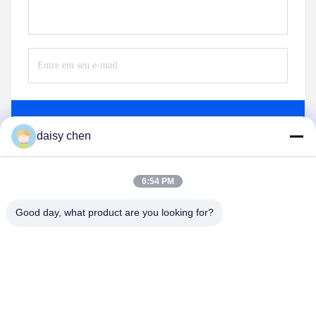
Envie
daisy chen
6:54 PM
Good day, what product are you looking for?
Guangzhou Ruihe New Material Technology
Co., Ltd
ywb-wx@ruihe168.com
86--13660165505